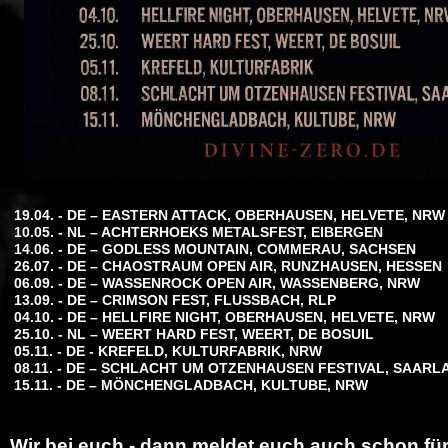
19.04. - DE – EASTERN ATTACK, OBERHAUSEN, HELVETE, NRW
10.05. - NL – ACHTERHOEKS METALSFEST, EIBERGEN
14.06. - DE – GODLESS MOUNTAIN, COMMERAU, SACHSEN
26.07. - DE – CHAOSTRAUM OPEN AIR, RUNZHAUSEN, HESSEN
06.09. - DE – WASSENROCK OPEN AIR, WASSENBERG, NRW
13.09. - DE – CRIMSON FEST, FLUSSBACH, RLP
04.10. - DE – HELLFIRE NIGHT, OBERHAUSEN, HELVETE, NRW
25.10. - NL – WEERT HARD FEST, WEERT, DE BOSUIL
05.11. - DE - KREFELD, KULTURFABRIK, NRW
08.11. - DE – SCHLACHT UM OTZENHAUSEN FESTIVAL, SAARL
15.11. - DE – MÖNCHENGLADBACH, KULTUBE, NRW
Wir bei euch - dann meldet euch auch schon für