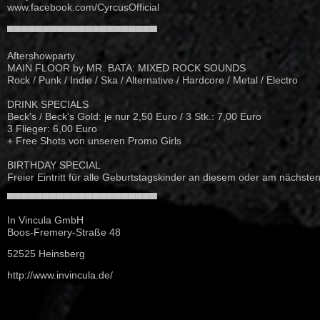
www.facebook.com/
CyrcusOfficial
▀▀▀▀▀▀▀▀▀▀▀▀▀▀▀▀▀▀▀▀▀
Aftershowparty
MAIN FLOOR by MR. BATA: MIXED ROCK SOUNDS
Rock / Punk / Indie / Ska / Alternative / Hardcore / Metal / Electro
DRINK SPECIALS
Beck's / Beck's Gold: je nur 2,50 Euro / 3 Stk.: 7,00 Euro
3 Flieger: 6,00 Euro
+ Free Shots von unseren Promo Girls
BIRTHDAY SPECIAL
Freier Eintritt für alle Geburtstagskinder an diesem oder am nächste
▀▀▀▀▀▀▀▀▀▀▀▀▀▀▀▀▀▀▀▀▀
In Vincula GmbH
Boos-Fremery-Straße 48
52525 Heinsberg
http://www.invincula.de/