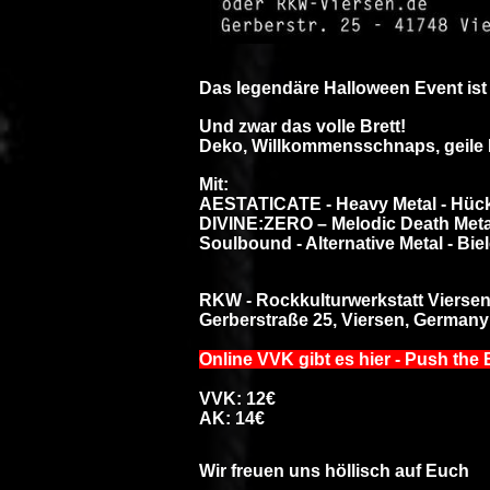
Das legendäre Halloween Event ist
Und zwar das volle Brett!
Deko, Willkommensschnaps, geile
Mit:
AESTATICATE - Heavy Metal - Hüc
DIVINE:ZERO – Melodic Death Meta
Soulbound - Alternative Metal - Biel
RKW - Rockkulturwerkstatt Vierse
Gerberstraße 25, Viersen, Germany
Online VVK gibt es hier - Push the 
VVK: 12€
AK: 14€
Wir freuen uns höllisch auf Euch