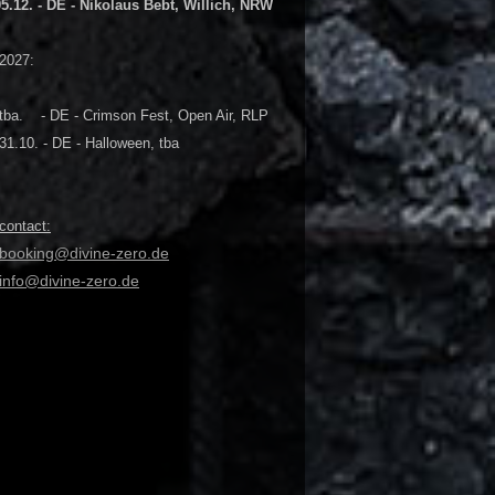
05.12. - DE - Nikolaus Bebt, Willich, NRW
2027:
tba. - DE - Crimson Fest, Open Air, RLP
31.10. - DE - Halloween, tba
contact:
booking@divine-zero.de
info@divine-zero.de