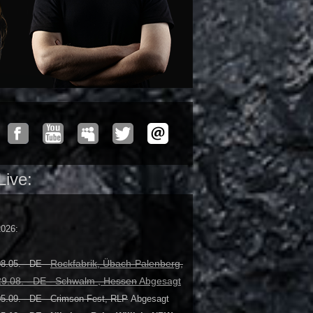
Live:
2026:
Rockfabrik, Übach-Palenberg,
8.05. - DE -
29.08. - DE - Schwalm , Hessen
Abgesagt
05.09. - DE - Crimson Fest, RLP
Abgesagt