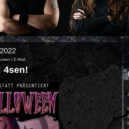
 2022
ucken
|
E-Mail
! 4sen!
0