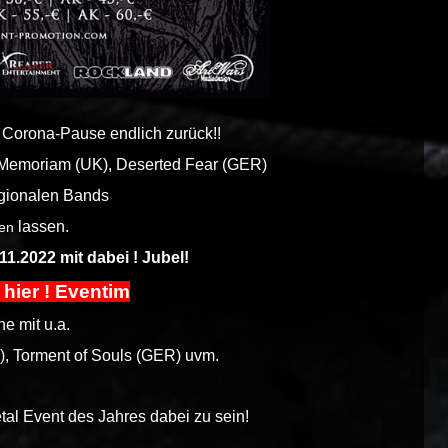
 Corona-Pause endlich zurück!!
 Memoriam (UK), Deserted Fear (GER)
egionalen Bands
lassen.
en
.2022 mit dabei ! Jubel!
 hier ! Eventim
e mit u.a.
, Torment of Souls (GER) uvm.
tal Event des Jahres dabei zu sein!