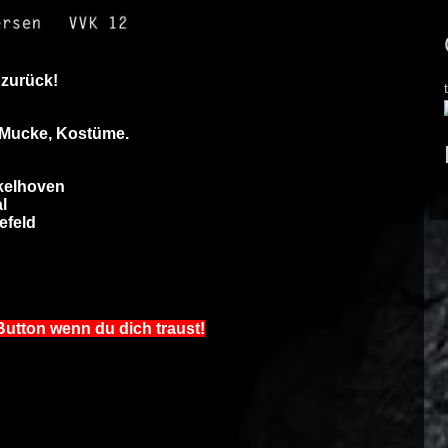
 zurück!
 Mucke, Kostüme.
kelhoven
l
efeld
n
Button wenn du dich traust!